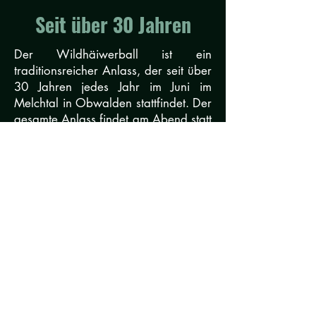
Seit über 30 Jahren
Der Wildhäiwerball ist ein
traditionsreicher Anlass, der seit über
30 Jahren jedes Jahr im Juni im
Melchtal in Obwalden stattfindet. Der
gesamte Anlass findet am Abend statt
und bietet ein abwechslungsreiches
Programm. Ein besonderes Highlight
ist der Burdilauf, bei dem
Zweierteams einen Parcours
möglichst schnell bewältigen müssen.
Dabei zählen Kraft, Geschicklichkeit
und Teamgeist und das sorgt jedes
Jahr für viel Spannung und beste
Stimmung bei den Zuschauern.
Im Barzelt sorgt der DJ für
ausgelassene Partystimmung,